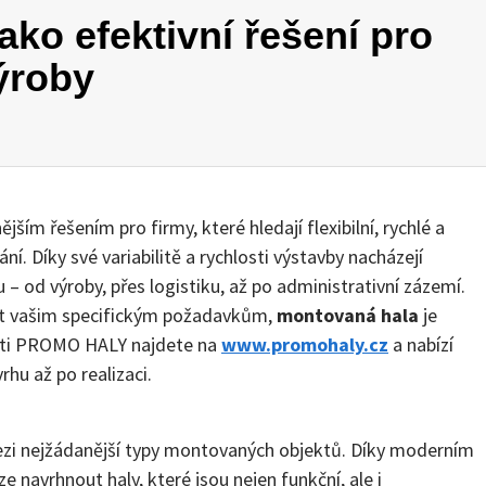
ko efektivní řešení pro
ýroby
ějším řešením pro firmy, které hledají flexibilní, rychlé a
. Díky své variabilitě a rychlosti výstavby nacházejí
– od výroby, přes logistiku, až po administrativní zázemí.
at vašim specifickým požadavkům,
montovaná hala
je
osti PROMO HALY najdete na
www.promohaly.cz
a nabízí
hu až po realizaci.
zi nejžádanější typy montovaných objektů. Díky moderním
navrhnout haly, které jsou nejen funkční, ale i