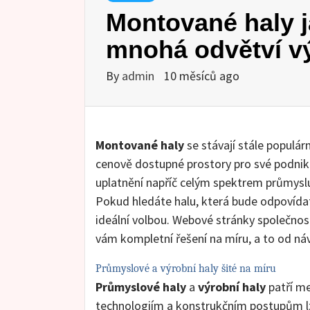
Montované haly ja
mnohá odvětví v
By
admin
10 měsíců ago
Montované haly
se stávají stále populárn
cenově dostupné prostory pro své podnikání
uplatnění napříč celým spektrem průmyslu 
Pokud hledáte halu, která bude odpovíd
ideální volbou. Webové stránky společn
vám kompletní řešení na míru, a to od návr
Průmyslové a výrobní haly šité na míru
Průmyslové haly
a
výrobní haly
patří me
technologiím a konstrukčním postupům lze 