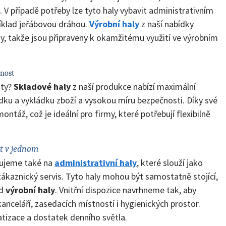
. V případě potřeby lze tyto haly vybavit administrativním
íklad jeřábovou dráhou.
Výrobní haly
z naší nabídky
sy, takže jsou připraveny k okamžitému využití ve výrobním
čnost
ity?
Skladové haly
z naší produkce nabízí maximální
ádku a vykládku zboží a vysokou míru bezpečnosti. Díky své
táž, což je ideální pro firmy, které potřebují flexibilně
st v jednom
zujeme také na
administrativní haly
, které slouží jako
kaznický servis. Tyto haly mohou být samostatně stojící,
ad
výrobní haly
. Vnitřní dispozice navrhneme tak, aby
celáří, zasedacích místností i hygienických prostor.
tizace a dostatek denního světla.