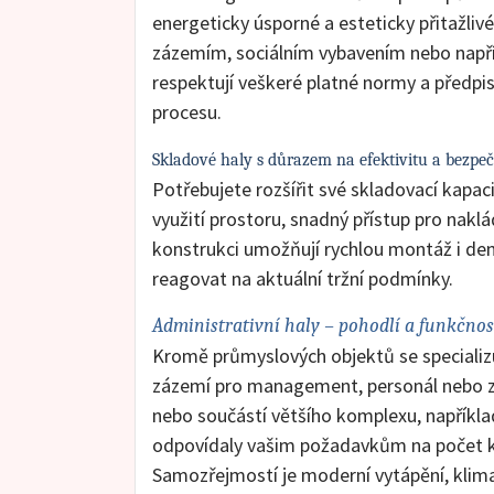
energeticky úsporné a esteticky přitažlivé
zázemím, sociálním vybavením nebo např
respektují veškeré platné normy a předpi
procesu.
Skladové haly s důrazem na efektivitu a bezpe
Potřebujete rozšířit své skladovací kapac
využití prostoru, snadný přístup pro nakl
konstrukci umožňují rychlou montáž i demon
reagovat na aktuální tržní podmínky.
Administrativní haly – pohodlí a funkčno
Kromě průmyslových objektů se speciali
zázemí pro management, personál nebo zá
nebo součástí většího komplexu, napříkl
odpovídaly vašim požadavkům na počet kan
Samozřejmostí je moderní vytápění, klima