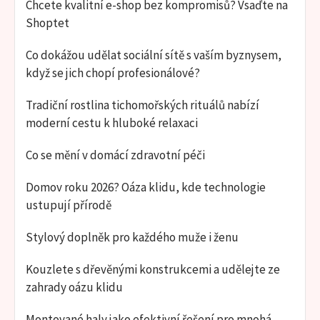
Chcete kvalitní e-shop bez kompromisů? Vsaďte na
Shoptet
Co dokážou udělat sociální sítě s vaším byznysem,
když se jich chopí profesionálové?
Tradiční rostlina tichomořských rituálů nabízí
moderní cestu k hluboké relaxaci
Co se mění v domácí zdravotní péči
Domov roku 2026? Oáza klidu, kde technologie
ustupují přírodě
Stylový doplněk pro každého muže i ženu
Kouzlete s dřevěnými konstrukcemi a udělejte ze
zahrady oázu klidu
Montované haly jako efektivní řešení pro mnohá