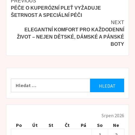
Continue
PREVIOUS
PÉČE O KUPERÓZNÍ PLEŤ VYŽADUJE
Reading
ŠETRNOST A SPECIÁLNÍ PÉČI
NEXT
ELEGANTNÍ KOMFORT PRO KAŽDODENNÍ
ŽIVOT – NEJEN DĚTSKÉ, DÁMSKÉ A PÁNSKÉ
BOTY
Vyhledávání
Srpen 2026
Po
Út
St
Čt
Pá
So
Ne
1
2