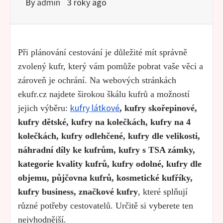
By
admin
3 roky ago
Při plánování cestování je důležité mít správně
zvolený kufr, který vám pomůže pobrat vaše věci a
zároveň je ochrání. Na webových stránkách
ekufr.cz najdete širokou škálu kufrů a možností
kufry látkové
jejich výběru:
, kufry skořepinové,
kufry dětské, kufry na kolečkách, kufry na 4
kolečkách, kufry odlehčené, kufry dle velikosti,
náhradní díly ke kufrům, kufry s TSA zámky,
kategorie kvality kufrů, kufry odolné, kufry dle
objemu, půjčovna kufrů, kosmetické kufříky,
kufry business, značkové kufry
, které splňují
různé potřeby cestovatelů. Určitě si vyberete ten
nejvhodnější.