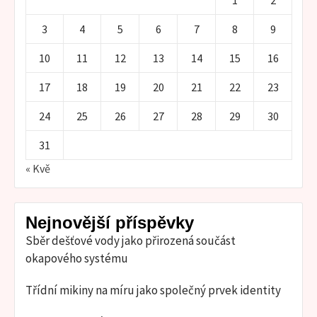
3
4
5
6
7
8
9
10
11
12
13
14
15
16
17
18
19
20
21
22
23
24
25
26
27
28
29
30
31
« Kvě
Nejnovější příspěvky
Sběr dešťové vody jako přirozená součást
okapového systému
Třídní mikiny na míru jako společný prvek identity