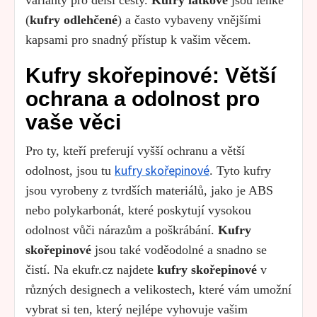
(
kufry odlehčené
) a často vybaveny vnějšími
kapsami pro snadný přístup k vašim věcem.
Kufry skořepinové: Větší
ochrana a odolnost pro
vaše věci
Pro ty, kteří preferují vyšší ochranu a větší
kufry skořepinové
odolnost, jsou tu
. Tyto kufry
jsou vyrobeny z tvrdších materiálů, jako je ABS
nebo polykarbonát, které poskytují vysokou
odolnost vůči nárazům a poškrábání.
Kufry
skořepinové
jsou také voděodolné a snadno se
čistí. Na ekufr.cz najdete
kufry skořepinové
v
různých designech a velikostech, které vám umožní
vybrat si ten, který nejlépe vyhovuje vašim