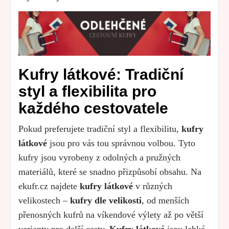
Kufry látkové: Tradiční
styl a flexibilita pro
každého cestovatele
Pokud preferujete tradiční styl a flexibilitu,
kufry
látkové
jsou pro vás tou správnou volbou. Tyto
kufry jsou vyrobeny z odolných a pružných
materiálů, které se snadno přizpůsobí obsahu. Na
ekufr.cz najdete
kufry látkové
v různých
velikostech –
kufry dle velikosti
, od menších
přenosných kufrů na víkendové výlety až po větší
varianty pro delší cesty.
Kufry látkové
jsou lehké